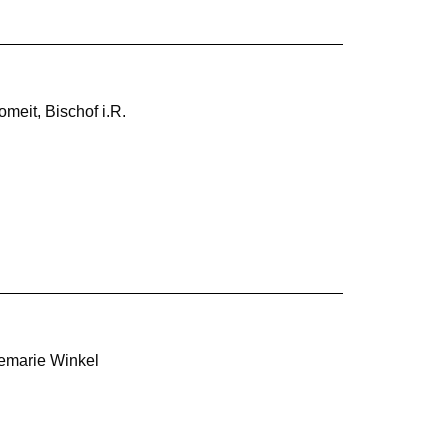
meit, Bischof i.R.
demarie Winkel