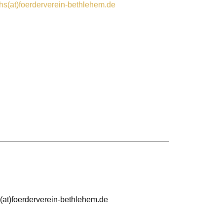
chs(at)foerderverein-bethlehem.de
er(at)foerderverein-bethlehem.de