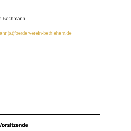
ike Bechmann
ann(at)foerderverein-bethlehem.de
 Vorsitzende